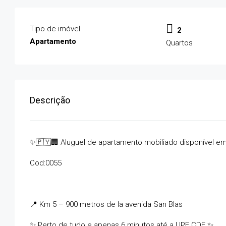
Tipo de imóvel
2
Apartamento
Quartos
Descrição
✨🇵🇾🏢 Aluguel de apartamento mobiliado disponível em
Cod:0055
📍 Km 5 – 900 metros de la avenida San Blas
✨ Perto de tudo e apenas 6 minutos até a UPE CDE ✨