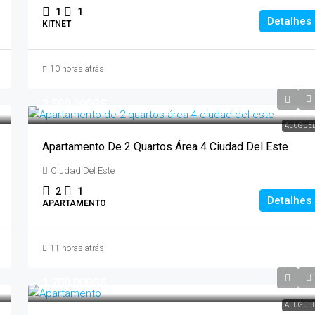
1
1
Detalhes
KITNET
10 horas atrás
2.500.000GS
ALUGUE
Apartamento De 2 Quartos Área 4 Ciudad Del Este
Ciudad Del Este
2
1
Detalhes
APARTAMENTO
11 horas atrás
1.700.000GS
ALUGUE