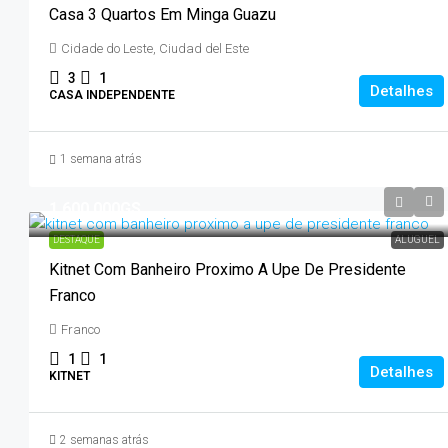
Casa 3 Quartos Em Minga Guazu
Cidade do Leste, Ciudad del Este
3
1
Detalhes
CASA INDEPENDENTE
1 semana atrás
1.600.000GS
DESTAQUE
ALUGUEL
Kitnet Com Banheiro Proximo A Upe De Presidente
Franco
Franco
1
1
Detalhes
KITNET
2 semanas atrás