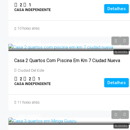
2
1
Detalhes
CASA INDEPENDENTE
10 horas atrás
5.000.000GS
ALUGUEL
Casa 2 Quartos Com Piscina Em Km 7 Ciudad Nueva
Ciudad Del Este
2
2
1
Detalhes
CASA INDEPENDENTE
11 horas atrás
1.800.000GS
ALUGUEL