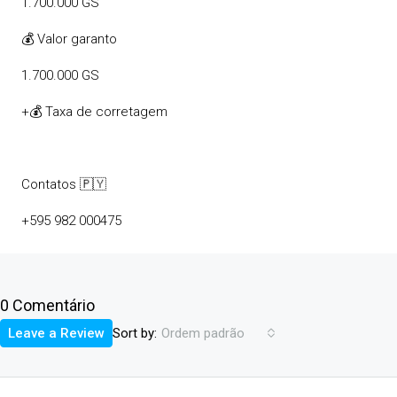
1.700.000 GS
💰 Valor garanto
1.700.000 GS
+💰 Taxa de corretagem
Contatos 🇵🇾
+595 982 000475
0 Comentário
Sort by:
Leave a Review
Ordem padrão