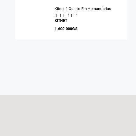
Kitnet 1 Quarto Em Hernandarias
1
1
1
KITNET
1.600.000GS