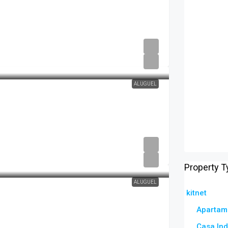
ALUGUEL
Property T
ALUGUEL
kitnet
Apartam
Casa In