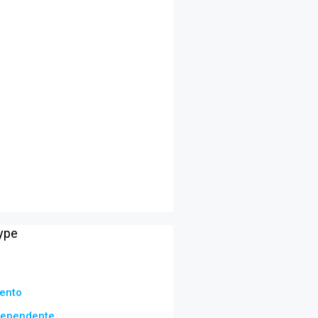
ype
ento
dependente