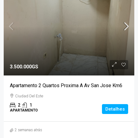
3.500.000GS
Apartamento 2 Quartos Proxima A Av San Jose Km6
Ciudad Del Este
2
1
Detalhes
APARTAMENTO
2 semanas atrás