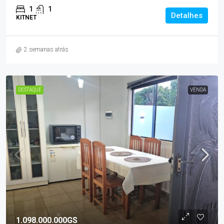
1
1
Detalhes
KITNET
2 semanas atrás
DESTAQUE
VENDA
1.098.000.000GS