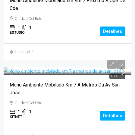
Mono Ambiente Mobiliado Em Km 7 Proximo A Upe De
Cde
Ciudad Del Este
1
1
Detalhes
ESTUDIO
4 horas atrás
1.900.000GS
ALUGUEL
Mono Ambiente Mobilado Km 7 A Metros Da Av San
José
Ciudad Del Este
1
1
Detalhes
KITNET